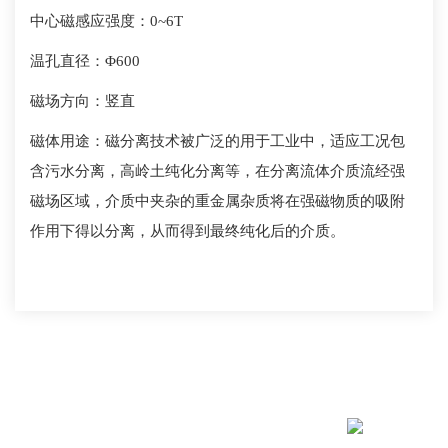
中心磁感应强度：
0
~6T
温孔直径：
Φ
600
磁场方向：竖直
磁体用途：磁分离技术被广泛的用于工业中，适应工况包
含污水分离，高岭土纯化分离等，在分离流体介质流经强
磁场区域，介质中夹杂的重金属杂质将在强磁物质的吸附
作用下得以分离，从而得到最终纯化后的介质。
关注我们
Copyright 2022西部超导 版权所有
陕ICP备17001053号-1
陕公网安备